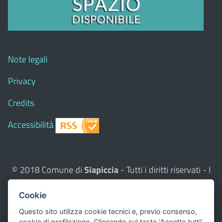
Note legali
Privacy
Credits
Accessibilità
© 2018 Comune di
Siapiccia
- Tutti i diritti riservati - I
contenuti del sito, testi e immagini sono di proprietà
Cookie
del Comune - CMS:
Città In Comune
Questo sito utilizza, nella versione per UTENTI CON
Questo sito utilizza cookie tecnici e, previo consenso,
cookie di profilazione. Cliccando sul tasto 'Accetta tutti'