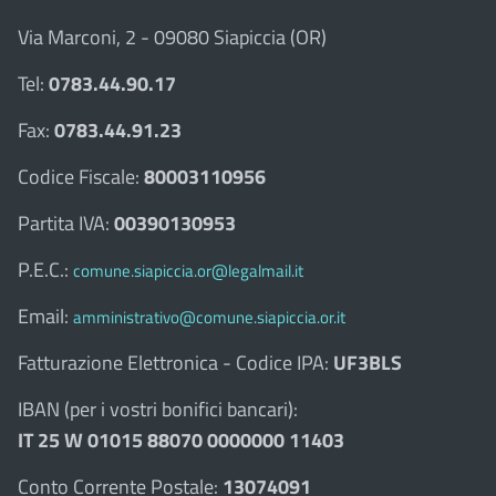
Via Marconi, 2 - 09080 Siapiccia (OR)
Tel:
0783.44.90.17
Fax:
0783.44.91.23
Codice Fiscale:
80003110956
Partita IVA:
00390130953
P.E.C.:
comune.siapiccia.or@legalmail.it
Email:
amministrativo@comune.siapiccia.or.it
Fatturazione Elettronica - Codice IPA:
UF3BLS
IBAN (per i vostri bonifici bancari):
IT 25 W 01015 88070 0000000 11403
Conto Corrente Postale:
13074091