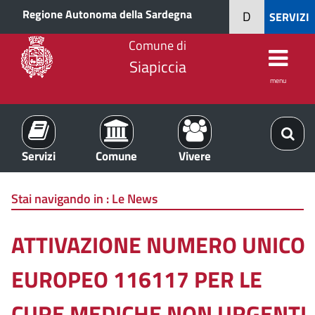
Regione Autonoma della Sardegna
D
SERVIZI
Comune di
Siapiccia
menu
Servizi
Comune
Vivere
Stai navigando in :
Le News
ATTIVAZIONE NUMERO UNICO
EUROPEO 116117 PER LE
CURE MEDICHE NON URGENTI