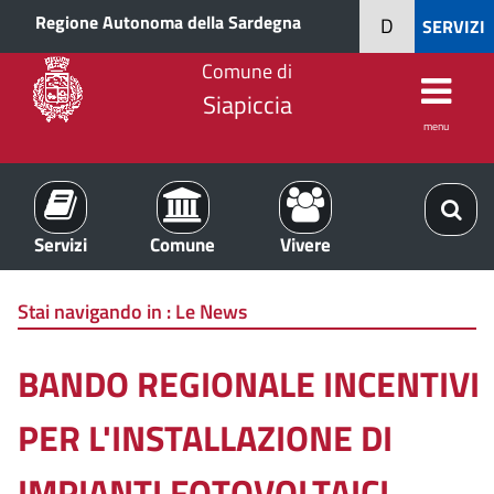
Regione Autonoma della Sardegna
D
SERVIZI
Comune di
Siapiccia
menu
Servizi
Comune
Vivere
Stai navigando in :
Le News
BANDO REGIONALE INCENTIVI
PER L'INSTALLAZIONE DI
IMPIANTI FOTOVOLTAICI