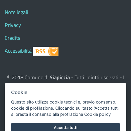
Note legali
Privacy
Credits
Accessibilità
© 2018 Comune di
Siapiccia
- Tutti i diritti riservati - I
contenuti del sito, testi e immagini sono di proprietà
Cookie
del Comune - CMS:
Città In Comune
Questo sito utilizza, nella versione per UTENTI CON
Questo sito utilizza cookie tecnici e, previo consenso,
cookie di profilazione. Cliccando sul tasto 'Accetta tutti'
DISLESSIA,
Biancoenero ®
, una font italiana ad Alta
si presta il consenso alla profilazione
Cookie policy
Leggibilità.
Valuta questo sito
Accetta tutti