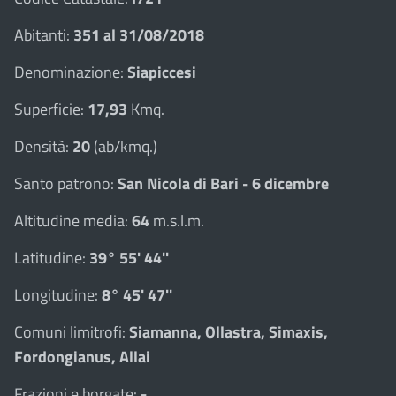
Abitanti:
351 al 31/08/2018
Denominazione:
Siapiccesi
Superficie:
17,93
Kmq.
Densità:
20
(ab/kmq.)
Santo patrono:
San Nicola di Bari - 6 dicembre
Altitudine media:
64
m.s.l.m.
Latitudine:
39° 55' 44''
Longitudine:
8° 45' 47''
Comuni limitrofi:
Siamanna, Ollastra, Simaxis,
Fordongianus, Allai
Frazioni e borgate:
-