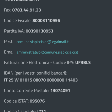
Fax:
0783.44.91.23
Codice Fiscale:
80003110956
Partita IVA:
00390130953
P.E.C.:
comune.siapiccia.or@legalmail.it
Email:
amministrativo@comune.siapiccia.or.it
Fatturazione Elettronica - Codice IPA:
UF3BLS
IBAN (per i vostri bonifici bancari):
IT 25 W 01015 88070 0000000 11403
Conto Corrente Postale:
13074091
Codice ISTAT:
095076
Codice Catastale:
I721