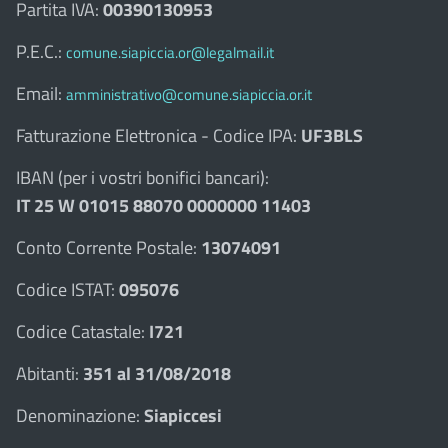
Partita IVA:
00390130953
P.E.C.:
comune.siapiccia.or@legalmail.it
Email:
amministrativo@comune.siapiccia.or.it
Fatturazione Elettronica - Codice IPA:
UF3BLS
IBAN (per i vostri bonifici bancari):
IT 25 W 01015 88070 0000000 11403
Conto Corrente Postale:
13074091
Codice ISTAT:
095076
Codice Catastale:
I721
Abitanti:
351 al 31/08/2018
Denominazione:
Siapiccesi