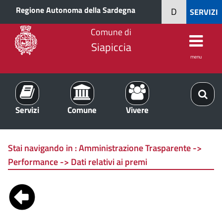
Regione Autonoma della Sardegna
D
SERVIZI
Comune di
Siapiccia
menu
Servizi
Comune
Vivere
Stai navigando in :
Amministrazione Trasparente ->
Performance -> Dati relativi ai premi