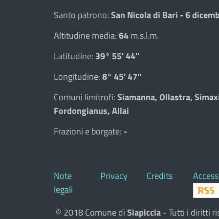
Santo patrono:
San Nicola di Bari - 6 dicem
Altitudine media:
64
m.s.l.m.
Latitudine:
39° 55' 44''
Longitudine:
8° 45' 47''
Comuni limitrofi:
Siamanna, Ollastra, Simax
Fordongianus, Allai
Frazioni e borgate:
-
Note
Privacy
Credits
Accessi
legali
© 2018 Comune di
Siapiccia
- Tutti i diritt