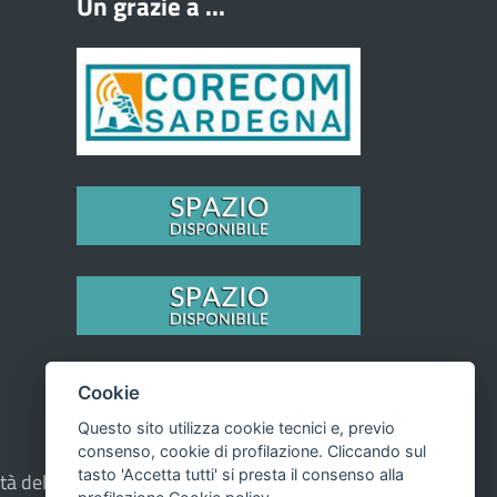
Un grazie a ...
Cookie
Questo sito utilizza cookie tecnici e, previo
consenso, cookie di profilazione. Cliccando sul
tasto 'Accetta tutti' si presta il consenso alla
prietà del Comune - CMS:
Città In Comune