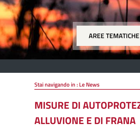
AREE TEMATICHE
Aree
Stai navigando in :
Le News
MISURE DI AUTOPROTEZ
ALLUVIONE E DI FRANA