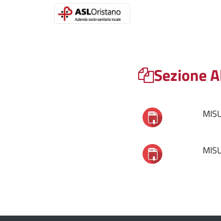
Sezione A
MISU
MISU