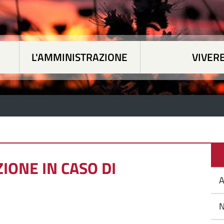
L'AMMINISTRAZIONE
VIVERE
 tematiche
|
L'Amministrazione
|
Vivere Siapicc
IONE IN CASO DI
A
N