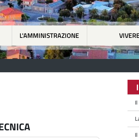
L'AMMINISTRAZIONE
VIVERE
 tematiche
|
L'Amministrazione
|
Vivere Siapicc
I
I
L
ECNICA
I