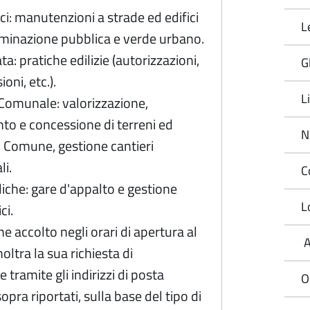
ici: manutenzioni a strade ed edifici
L
luminazione pubblica e verde urbano.
ata: pratiche edilizie (autorizzazioni,
Gl
oni, etc.).
L
Comunale: valorizzazione,
o e concessione di terreni ed
N
l Comune, gestione cantieri
i.
C
iche: gare d'appalto e gestione
L
ci.
ne accolto negli orari di apertura al
A
oltra la sua richiesta di
 tramite gli indirizzi di posta
O
opra riportati, sulla base del tipo di