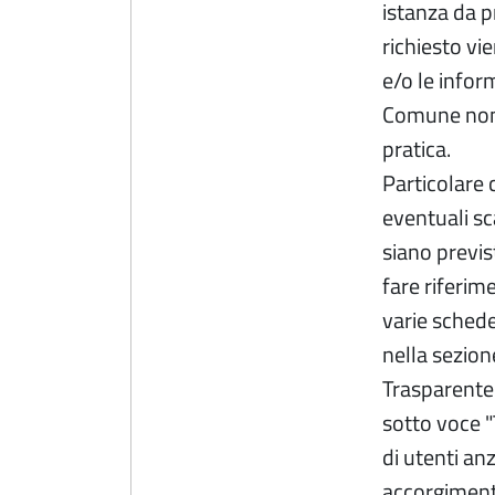
istanza da pr
richiesto vi
e/o le inform
Comune non 
pratica.
Particolare 
eventuali sc
siano previs
fare riferim
varie schede
nella sezion
Trasparente"
sotto voce "
di utenti anzi
accorgimento