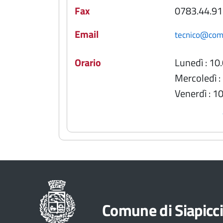
Fax
0783.44.91
Email
tecnico@comun
Orario
Lunedì : 10
Mercoledì :
Venerdì : 1
Comune di Siapicc