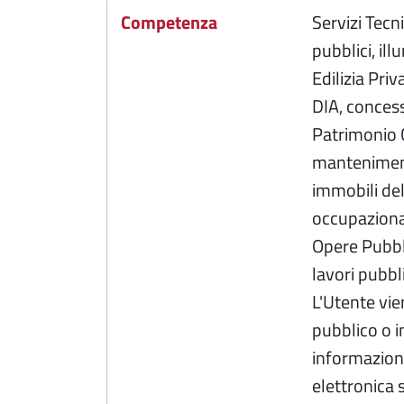
Competenza
Servizi Tecn
pubblici, il
Edilizia Priv
DIA, concessi
Patrimonio 
manteniment
immobili de
occupazional
Opere Pubbl
lavori pubbli
L'Utente vie
pubblico o in
informazione
elettronica s