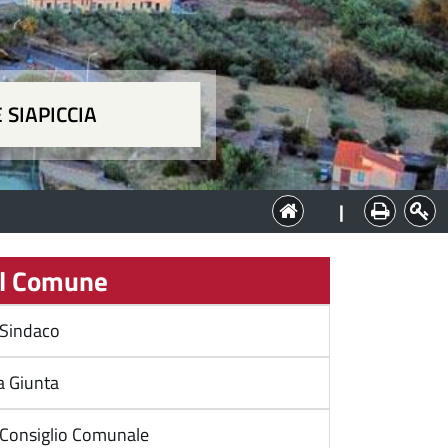
 SIAPICCIA
ia
|
l Comune
l Sindaco
a Giunta
l Consiglio Comunale