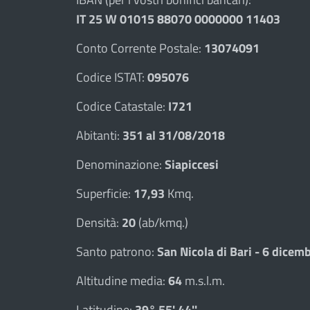
IT 25 W 01015 88070 0000000 11403
Conto Corrente Postale:
13074091
Codice ISTAT:
095076
Codice Catastale:
I721
Abitanti:
351 al 31/08/2018
Denominazione:
Siapiccesi
Superficie:
17,93
Kmq.
Densità:
20
(ab/kmq.)
Santo patrono:
San Nicola di Bari - 6 dicem
Altitudine media:
64
m.s.l.m.
Latitudine:
39° 55' 44''