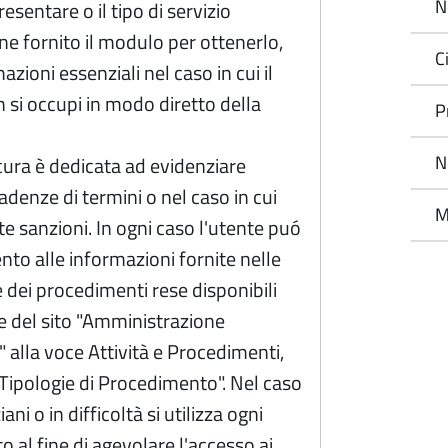
N
esentare o il tipo di servizio
ene fornito il modulo per ottenerlo,
C
azioni essenziali nel caso in cui il
si occupi in modo diretto della
P
N
cura è dedicata ad evidenziare
adenze di termini o nel caso in cui
M
te sanzioni. In ogni caso l'utente puó
ento alle informazioni fornite nelle
 dei procedimenti rese disponibili
e del sito "Amministrazione
 alla voce Attività e Procedimenti,
Tipologie di Procedimento". Nel caso
ani o in difficoltà si utilizza ogni
 al fine di agevolare l'accesso ai