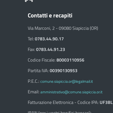
Contatti e recapiti
Via Marconi, 2 - 09080 Siapiccia (OR)
Tel:
0783.44.90.17
Fax:
0783.44.91.23
Codice Fiscale:
80003110956
Partita IVA:
00390130953
P.E.C.:
comune.siapiccia.or@legalmail.it
Email:
amministrativo@comune.siapiccia.or.it
Fatturazione Elettronica - Codice IPA:
UF3BL
IBAN (per i vostri bonifici bancari):