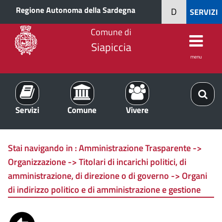
Regione Autonoma della Sardegna
D
SERVIZI
Comune di
Siapiccia
menu
Servizi
Comune
Vivere
Stai navigando in :
Amministrazione Trasparente ->
Organizzazione -> Titolari di incarichi politici, di
amministrazione, di direzione o di governo -> Organi
di indirizzo politico e di amministrazione e gestione