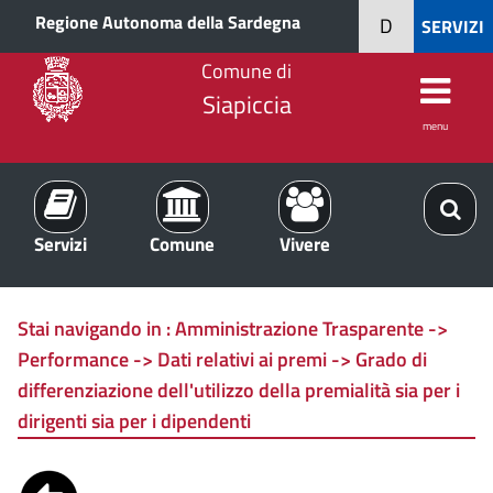
Regione Autonoma della Sardegna
D
SERVIZI
Comune di
Siapiccia
menu
Servizi
Comune
Vivere
Stai navigando in :
Amministrazione Trasparente ->
Performance -> Dati relativi ai premi -> Grado di
differenziazione dell'utilizzo della premialità sia per i
dirigenti sia per i dipendenti