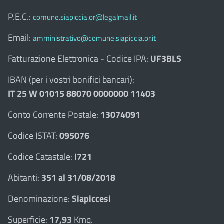
P.E.C.:
comune.siapiccia.or@legalmail.it
Email:
amministrativo@comune.siapiccia.or.it
Fatturazione Elettronica - Codice IPA:
UF3BLS
IBAN (per i vostri bonifici bancari):
IT 25 W 01015 88070 0000000 11403
Conto Corrente Postale:
13074091
Codice ISTAT:
095076
Codice Catastale:
I721
Abitanti:
351 al 31/08/2018
Denominazione:
Siapiccesi
Superficie:
17,93
Kmq.