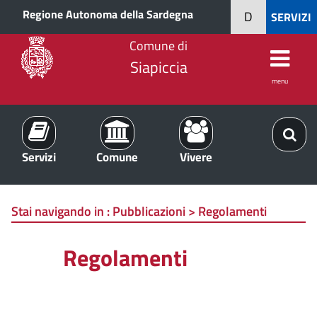
Regione Autonoma della Sardegna
D
SERVIZI
Comune di
Siapiccia
menu
Servizi
Comune
Vivere
Stai navigando in :
Pubblicazioni > Regolamenti
Regolamenti