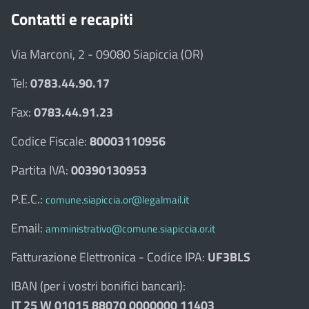
Contatti e recapiti
Via Marconi, 2 - 09080 Siapiccia (OR)
Tel:
0783.44.90.17
Fax:
0783.44.91.23
Codice Fiscale:
80003110956
Partita IVA:
00390130953
P.E.C.:
comune.siapiccia.or@legalmail.it
Email:
amministrativo@comune.siapiccia.or.it
Fatturazione Elettronica - Codice IPA:
UF3BLS
IBAN (per i vostri bonifici bancari):
IT 25 W 01015 88070 0000000 11403