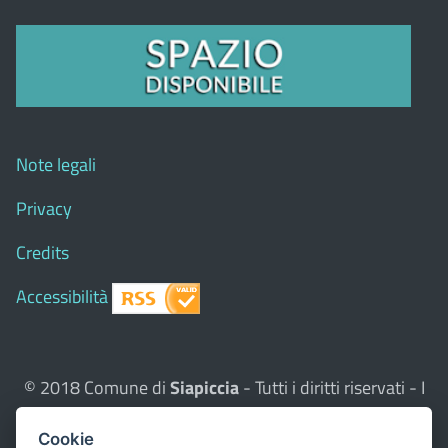
Note legali
Privacy
Credits
Accessibilità
© 2018 Comune di
Siapiccia
- Tutti i diritti riservati - I
contenuti del sito, testi e immagini sono di proprietà
Cookie
del Comune - CMS:
Città In Comune