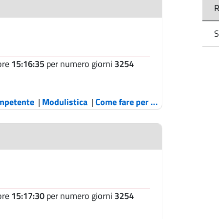
R
S
 ore
15:16:35
per numero giorni
3254
ompetente
|
Modulistica
|
Come fare per ...
 ore
15:17:30
per numero giorni
3254