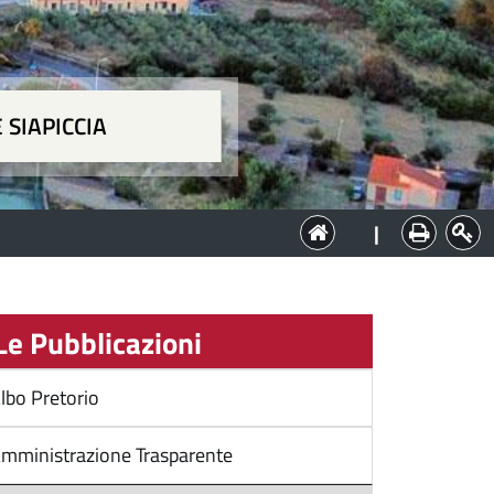
 SIAPICCIA
ia
|
e Pubblicazioni
lbo Pretorio
mministrazione Trasparente