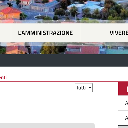
L'AMMINISTRAZIONE
VIVERE
 tematiche
|
L'Amministrazione
|
Vivere Siapicc
nti
L
A
A