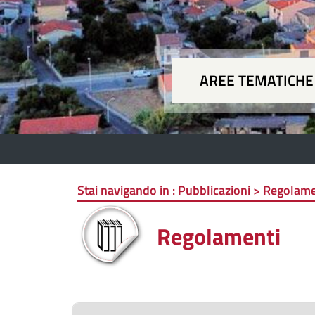
AREE TEMATICHE
Aree
Stai navigando in :
Pubblicazioni > Regolame
Regolamenti