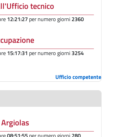
ll'Ufficio tecnico
 ore
12:21:27
per numero giorni
2360
ccupazione
 ore
15:17:31
per numero giorni
3254
Ufficio competente
s Argiolas
 ore
08:51:55
per numero giorni
280