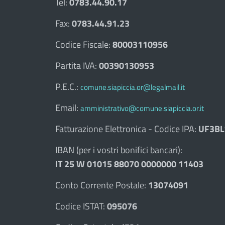
Tel:
0783.44.90.17
Fax:
0783.44.91.23
Codice Fiscale:
80003110956
Partita IVA:
00390130953
P.E.C.:
comune.siapiccia.or@legalmail.it
Email:
amministrativo@comune.siapiccia.or.it
Fatturazione Elettronica - Codice IPA:
UF3BL
IBAN (per i vostri bonifici bancari):
IT 25 W 01015 88070 0000000 11403
Conto Corrente Postale:
13074091
Codice ISTAT:
095076