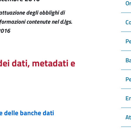
Or
'attuazione degli obblighi di
formazioni contenute nel d.lgs.
Co
2016
Pe
Ba
dei dati, metadati e
P
En
e delle banche dati
At