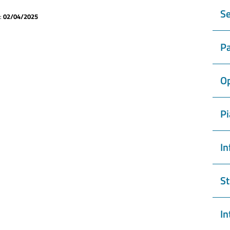
Se
a:
02/04/2025
Pa
Op
Pi
In
St
In