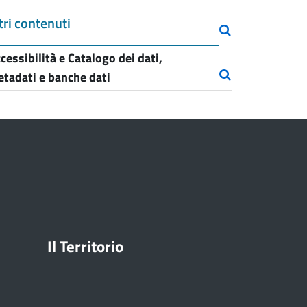
tri contenuti
cessibilità e Catalogo dei dati,
tadati e banche dati
Il Territorio