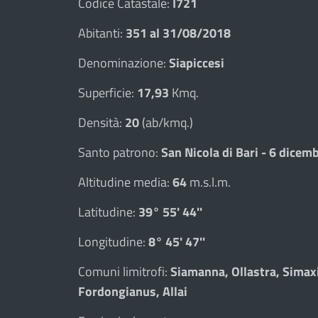
Codice Catastale:
I721
Abitanti:
351 al 31/08/2018
Denominazione:
Siapiccesi
Superficie:
17,93
Kmq.
Densità:
20
(ab/kmq.)
Santo patrono:
San Nicola di Bari - 6 dicem
Altitudine media:
64
m.s.l.m.
Latitudine:
39° 55' 44''
Longitudine:
8° 45' 47''
Comuni limitrofi:
Siamanna, Ollastra, Simax
Fordongianus, Allai