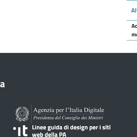
Al
Ac
me
ia