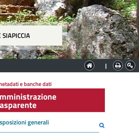
 SIAPICCIA
ia
|
metadati e banche dati
mministrazione
rasparente
sposizioni generali