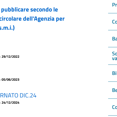
P
da pubblicare secondo le
circolare dell'Agenzia per
Co
s.m.i.)
Ba
So
a:
29/12/2022
va
Bi
a:
05/06/2023
Be
RNATO DIC.24
a:
24/12/2024
Co