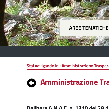
AREE TEMATICHE
Aree
Stai navigando in :
Amministrazione Trasparen
Amministrazione Tr
Delibera A.N.A.C. n. 1310 del 28