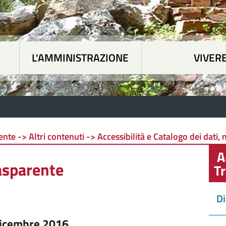
L'AMMINISTRAZIONE
VIVERE
 tematiche
|
L'Amministrazione
|
Vivere Siapicc
te -> Altri contenuti -> Accessibilità e Catalogo dei dati, 
A
asparente
T
Di
 dicembre 2016