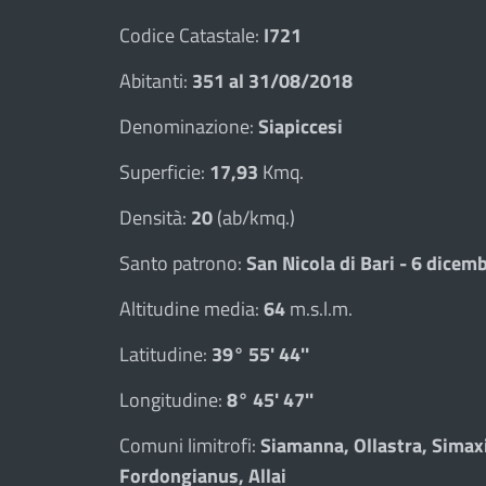
Codice Catastale:
I721
Abitanti:
351 al 31/08/2018
Denominazione:
Siapiccesi
Superficie:
17,93
Kmq.
Densità:
20
(ab/kmq.)
Santo patrono:
San Nicola di Bari - 6 dicem
Altitudine media:
64
m.s.l.m.
Latitudine:
39° 55' 44''
Longitudine:
8° 45' 47''
Comuni limitrofi:
Siamanna, Ollastra, Simax
Fordongianus, Allai