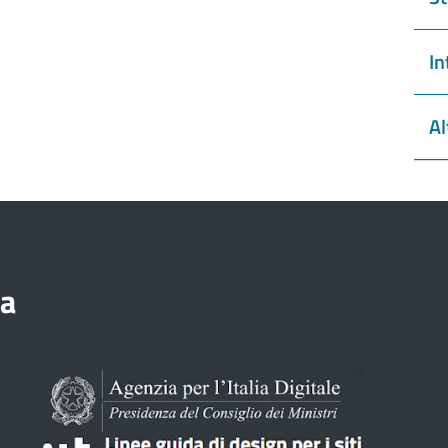
In
Al
ia