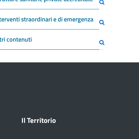
terventi straordinari e di emergenza
tri contenuti
Il Territorio