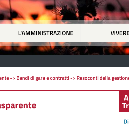
L'AMMINISTRAZIONE
VIVERE
 tematiche
|
L'Amministrazione
|
Vivere Siapicc
te -> Bandi di gara e contratti -> Resoconti della gestione 
A
asparente
T
Di