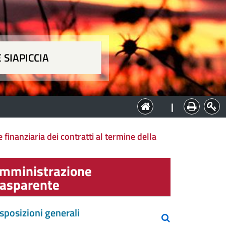
 SIAPICCIA
ia
|
finanziaria dei contratti al termine della
mministrazione
rasparente
sposizioni generali