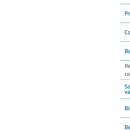
P
Co
Ba
Re
co
So
va
Bi
Be