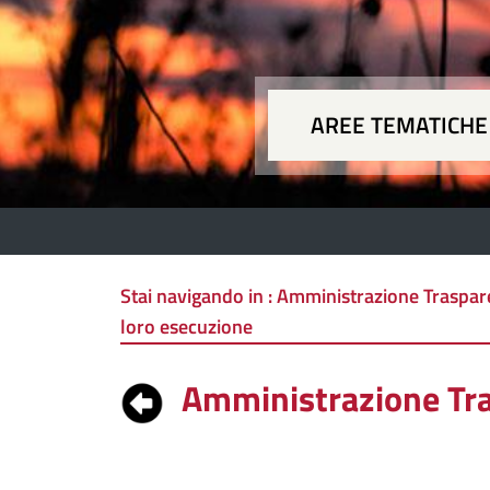
AREE TEMATICHE
Aree
Stai navigando in :
Amministrazione Trasparen
loro esecuzione
Amministrazione Tr