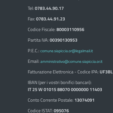
Tel:
0783.44.90.17
Fax:
0783.44.91.23
Codice Fiscale:
80003110956
Partita IVA:
00390130953
P.E.C.:
comune.siapiccia.or@legalmail.it
Email:
amministrativo@comune.siapiccia.or.it
Fatturazione Elettronica - Codice IPA:
UF3BL
IBAN (per i vostri bonifici bancari):
IT 25 W 01015 88070 0000000 11403
Conto Corrente Postale:
13074091
Codice ISTAT:
095076