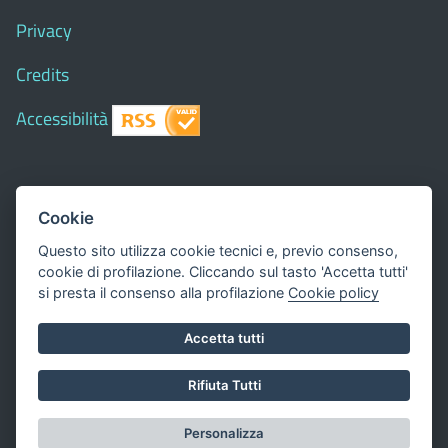
Privacy
Credits
Accessibilità
© 2018 Comune di
Siapiccia
- Tutti i diritti riservati - I
Cookie
contenuti del sito, testi e immagini sono di proprietà
Questo sito utilizza cookie tecnici e, previo consenso,
del Comune - CMS:
Città In Comune
cookie di profilazione. Cliccando sul tasto 'Accetta tutti'
Questo sito utilizza, nella versione per UTENTI CON
si presta il consenso alla profilazione
Cookie policy
DISLESSIA,
Biancoenero ®
, una font italiana ad Alta
Accetta tutti
Leggibilità.
Valuta questo sito
Rifiuta Tutti
Dichiarazione di accessibilità
Personalizza
redatta il 16.05.2023