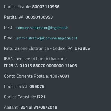
Codice Fiscale:
80003110956
Partita IVA:
00390130953
P.E.C.:
comune.siapiccia.or@legalmail.it
Email:
amministrativo@comune.siapiccia.or.it
Fatturazione Elettronica - Codice IPA:
UF3BLS
IBAN (per i vostri bonifici bancari):
IT 25 W 01015 88070 0000000 11403
Conto Corrente Postale:
13074091
Codice ISTAT:
095076
Codice Catastale:
I721
Abitanti:
351 al 31/08/2018