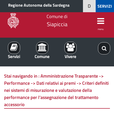
Regione Autonoma della Sardegna
D
SERVIZI
Comune di
Siapiccia
menu
Servizi
Comune
Vivere
Stai navigando in :
Amministrazione Trasparente ->
Performance -> Dati relativi ai premi -> Criteri definiti
nei sistemi di misurazione e valutazione della
performance per l’assegnazione del trattamento
accessorio