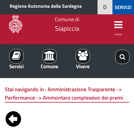
Regione Autonoma della Sardegna
D
SERVIZI
Comune di
Siapiccia
menu
Servizi
Comune
Vivere
Stai navigando in :
Amministrazione Trasparente ->
Performance -> Ammontare complessivo dei premi