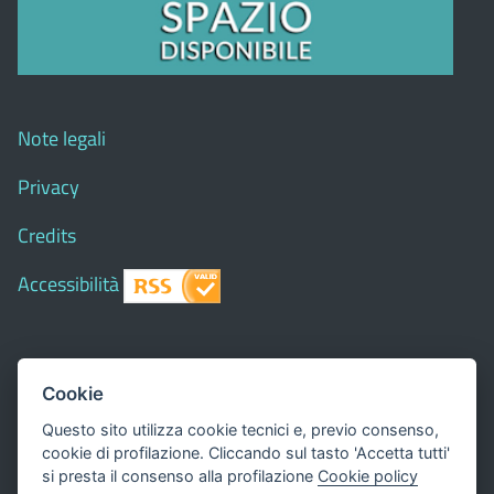
Note legali
Privacy
Credits
Accessibilità
© 2018 Comune di
Siapiccia
- Tutti i diritti riservati - I
Cookie
contenuti del sito, testi e immagini sono di proprietà
Questo sito utilizza cookie tecnici e, previo consenso,
del Comune - CMS:
Città In Comune
cookie di profilazione. Cliccando sul tasto 'Accetta tutti'
Questo sito utilizza, nella versione per UTENTI CON
si presta il consenso alla profilazione
Cookie policy