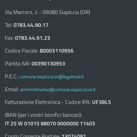
Via Marconi, 2 - 09080 Siapiccia (OR)
Tel:
0783.44.90.17
Fax:
0783.44.91.23
Codice Fiscale:
80003110956
Partita IVA:
00390130953
P.E.C.:
comune.siapiccia.or@legalmail.it
Email:
amministrativo@comune.siapiccia.or.it
Fatturazione Elettronica - Codice IPA:
UF3BLS
IBAN (per i vostri bonifici bancari):
IT 25 W 01015 88070 0000000 11403
Conto Corrente Postale:
13074091